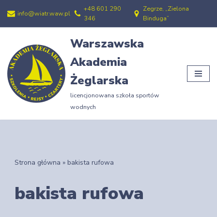
+48 601 290
Zegrze, „Zielona
info@wiatr.waw.pl
346
Binduga”
Przejdź
do
Warszawska
treści
Akademia
Żeglarska
licencjonowana szkoła sportów
wodnych
Strona główna
»
bakista rufowa
bakista rufowa