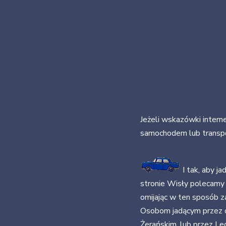
Jeżeli wskazówki intern
samochodem lub transp
I tak, aby ja
stronie Wisły polecamy 
omijając w ten sposób 
Osobom jadącym przez 
Żerańskim, lub przez L