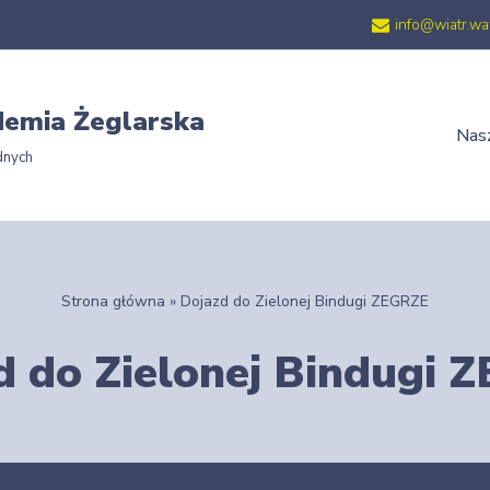
info@wiatr.wa
emia Żeglarska
Nasz
dnych
Strona główna
»
Dojazd do Zielonej Bindugi ZEGRZE
d do Zielonej Bindugi 