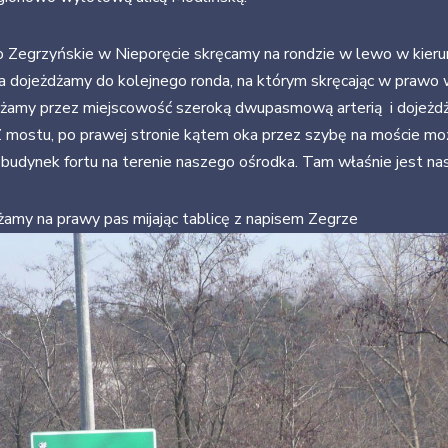
o Zegrzyńskie w Nieporęcie skręcamy na rondzie w lewo w kier
ora dojeżdżamy do kolejnego ronda, na którym skręcając w praw
żamy przez miejscowość szeroką dwupasmową arterią i dojeżd
Z mostu, po prawej stronie kątem oka przez szybę na moście m
 budynek fortu na terenie naszego ośrodka. Tam właśnie jest na
żamy na prawy pas mijając tablicę z napisem Zegrze