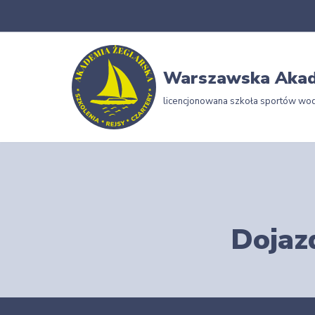
Przejdź
do
Warszawska Akad
treści
licencjonowana szkoła sportów wo
Dojaz