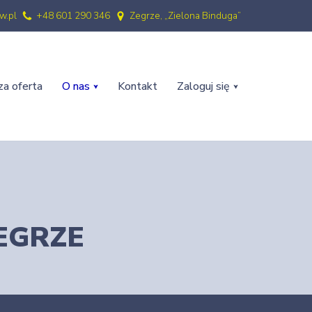
w.pl
+48 601 290 346
Zegrze, „Zielona Binduga”
a oferta
O nas
Kontakt
Zaloguj się
ZEGRZE