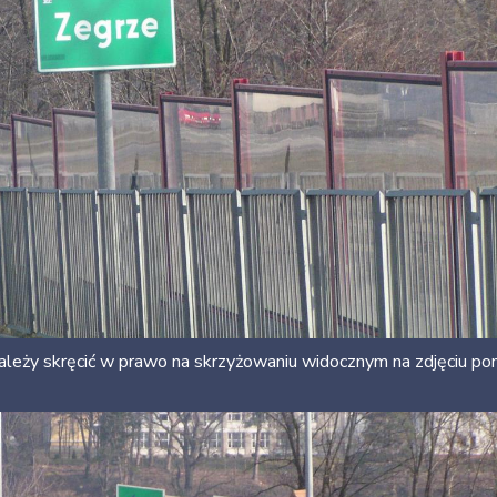
eży skręcić w prawo na skrzyżowaniu widocznym na zdjęciu poni