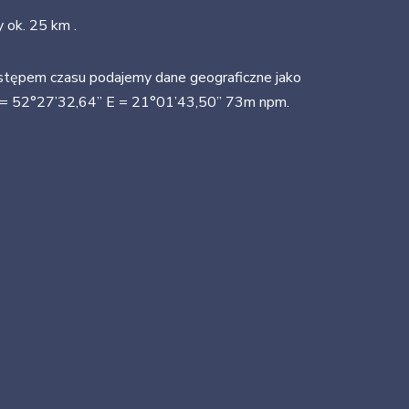
ok. 25 km .
ostępem czasu podajemy dane geograficzne jako
 = 52°27’32,64” E = 21°01’43,50” 73m npm.