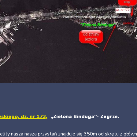
skiego, dz. nr 173,
„Zielona Binduga”- Zegrze.
telity nasza nasza przystań znajduje się 350m od skrętu z główn