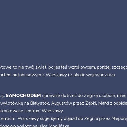
etowe to nie twój świat, bo jesteś wzrokowcem, poniżej szczeg
ortem autobusowym z Warszawy i z okolic województwa.
dąc
SAMOCHODEM
sprawnie dotrzeć do Zegrza osobom, miesz
wylotówkę na Białystok, Augustów przez Ząbki, Marki z odbicie
zakorkowane centrum Warszawy.
centrum Warszawy sugerujemy dojazd do Zegrza przez Nieporę
egionowo wylotową ulicą Modlińską.