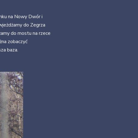
unku na Nowy Dwór i
o wjeżdżamy do Zegrza
żamy do mostu na rzece
ożna zobaczyć
sza baza.