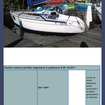
Cennik czarteru jachtów żaglowych
w sezonie 2018 :
Cennik czarteru jachtów żaglowych w godzinach 8.30- 18.30 *:
c
ena za
cena za
dzień
dzień
pływania
pływania
w
poza
typ / opis
weekendy
sezonem i
i świeta w
w dzień
sezonie:
powszedni
21.04-
w sezonie
1.10
.