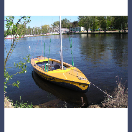
Jacht typu OMEGA z naszej oferty. Seria z drewnianymi gretingami.
Jezeli nuży Cię czytanie kolejnych informacji bo szukasz cennika
lub innej konkretnej, obok po lewej stronie możesz skoczyc na