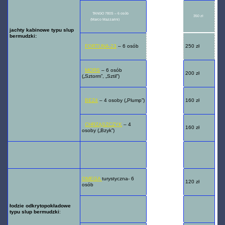
TANGO 780S – 6 osób
390 z
ł **
350 zł
(Marco Mazzarini)
jachty kabinowe typu slup
bermudzki:
FORTUNA-23
– 6 osób
250 zł
290 zł
MORS
– 6 osób
200 zł
240 zł
(„Sztorm”, „Sztil”)
BEZ4
– 4 osoby („Plump”)
160 zł
180 zł
CHRZĄSZCZYK
– 4
160 zł
180 zł
osoby („Bzyk”)
OMEGA
turystyczna- 6
120 zł
150
osób
łodzie odkrytopokładowe
typu slup bermudzki
: