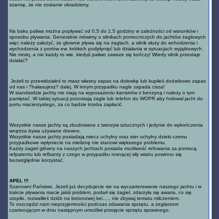
szansę, że nie zostanie ukradziony.
Na baku paliwa można popływać od 0,5 do 1,5 godziny w zależności od warunków i
sposobu pływania. Generalnie mówimy o silnikach pomocniczych do jachtów żaglowych
więc należy założyć, że głownie pływa się na żaglach, a silnik służy do wchodzenia i
wychodzenia z portów ew. krótkich podpłynięć lub działania w sytuacjach wyjątkowych.
Nie mniej, a nie każdy to wie, kiedyś paliwo zawsze się kończy! Wtedy silnik przestaje
działać?
Jeżeli to przewidziałeś to masz własny zapas na dolewkę lub kupiłeś dodatkowo zapas
od nas i ?hałasujesz? dalej. W innym przypadku nagle zapada cisza!
W standardzie jachty nie mają na wyposażeniu kanistrów z benzyną i należy o tym
pamiętać. W takiej sytuacji pozostają żagle lub telefon do WOPR aby holował jacht do
portu macierzystego, za co będzie trzeba zapłacić.
Wszystkie nasze jachty są zbudowane z tworzyw sztucznych i jedynie do wykończenia
wnętrza bywa używane drewno.
Wszystkie nasze jachty posiadają miecz uchylny oraz ster uchylny dzieki czemu
przypadkowe wpłyniecie na mieliznę nie stanowi większego problemu.
Każdy żagiel główny na naszych jachtach posiada możliwość refowania za pomocą
refpatentu lub refbanty z czego w przypadku rosnącej siły wiatru powinno się
bezwzględnie korzystać.
APEL !!!
Szanowni Państwo. Jeżeli już decydujecie sie na wyczarterowanie naszego jachtu i w
trakcie pływania macie jakiś problem, podarł się żagiel, zdarzyła się awaria, co się
utopiło, rozwaliłeś dziób na betonowej kei…., nie zbywaj tematu milczeniem.
To oszczędzi nam nieprzyjemności podczas zdawania sprzętu, a żeglarzom
czarterującym w dniu następnym umożliwi przejęcie sprzętu sprawnego.