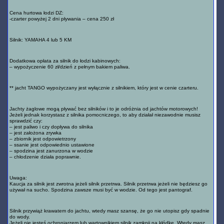
Cena hurtowa łodzi DZ:
-czarter powyżej 2 dni pływania – cena 250 zł
Silnik: YAMAHA 4 lub 5 KM
Dodatkowa opłata za silnik do łodzi kabinowych:
– wypożyczenie 60 zł/dzień z pełnym bakiem paliwa.
** jacht TANGO wypożyczany jest wyłącznie z silnikiem, który jest w cenie czarteru.
Jachty żaglowe mogą pływać bez silników i to je odróżnia od jachtów motorowych!
Jeżeli jednak korzystasz z silnika pomocniczego, to aby działał niezawodnie musisz
sprawdzić czy:
– jest paliwo i czy dopływa do silnika
– jest założona zrywka
– zbiornik jest odpowietrzony
– ssanie jest odpowiednio ustawione
– spodzina jest zanurzona w wodzie
– chłodzenie działa poprawnie.
Uwaga:
Kaucja za silnik jest zwrotna jeżeli silnik przetrwa. Silnik przetrwa jeżeli nie będziesz go
używał na sucho. Spodzina zawsze musi być w wodzie. Od tego jest pantograf.
Silnik przywiąż krawatem do jachtu, wtedy masz szansę, że go nie utopisz gdy spadnie
do wody.
Jeżeli nie jesteś ochroniarzem lub wartownikiem silnik zamknij na kłódkę. Wtedy masz