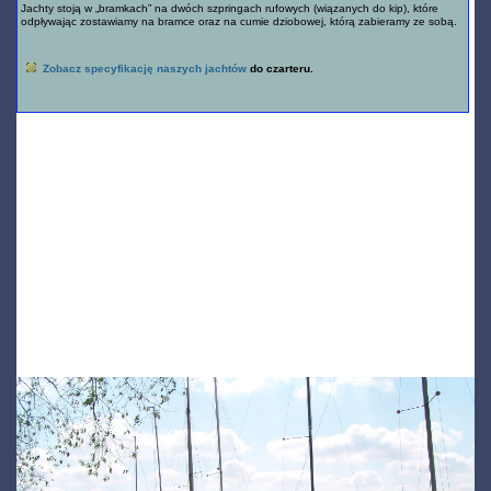
Jachty stoją w „bramkach” na dwóch szpringach rufowych (wiązanych do kip), które
odpływając zostawiamy na bramce oraz na cumie dziobowej, którą zabieramy ze sobą.
Zobacz specyfikację naszych jachtów
do czarteru.
Pogoda!
Rezerwując łódki, a potem wybierając sie nad Zalew na pływanie często kierujemy sie prognozami pogody na interesujacy
nas czas czarteru. Jest to oczywiście słuszne podejscie z jednym zastrzeżeniem. Zalew Zegrzyński to stosunkowo duzy
akwen wodny, na tyle że z punktu widzenia pogody tworzy swoisty mikroklimat, zmieniający nieco typowe prognozy dla
okolic Warszawy. Przekonaliśmy się wielokrotnie, że pogoda nad Zalewem jest inna niż w Warszawie i okolicy. Dlatego
namawiamy panstwa żeby nie wierzyć bezgranicznie pogodynce z telewizora i radia bo bardzo czesto ich opowiesci nic nie
mają wspólnego z rzeczywistą pogodą nad Zalewem. Dlatego zawsze warto wykonać telefon do nas i w razie
niezdecydowania lub wątpliwości dowiedziec sie jak wygląda faktyczna pogoda nad Zalewem realnie. Szkoda bowiem
zostać w Warszawie zupełnie nie zdając sobie sprawy, że tutaj są świetne warunki do żeglowania co zdarza sie
niejednokrotnie …