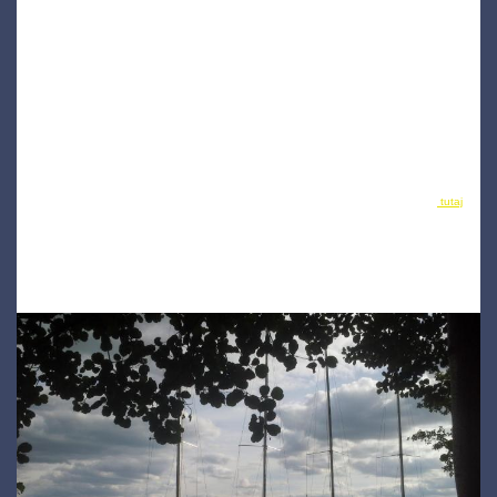
UWAGA !
W soboty i niedziele miedzy godziną 8 i 9.30 nie odbieramy telefonu gdyż jesteśmy zajęci
wydawaniem sprzętu, więc
prosimy nie dzwonić. W tym czasie kontaktować się z nami można wyłącznie jednostronnie
przy pomocy SMSa. Także w
tym czasie nie udzielamy informacji na temat dojazdu do nas, który można znaleźć
tutaj
.
Jachty typu FORTUN-23 z naszej oferty.