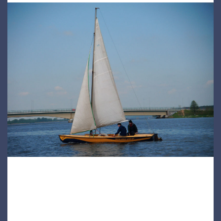
Rezerwacja warunkowa*
Dla osób zdecydowanych na wyczarterowanie łodzi w danym
terminie możliwa jest rezerwacja (warunkowa)* SMS-owa bez
dokonania przedpłaty. W takim wypadku jednak trzeba się stawić
po odbiór jachtu do godziny 9 w dniu czarteru, po wcześniejszym
ustaleniu telefonicznym czy jacht jest dostępny i wysłaniu sms-a,