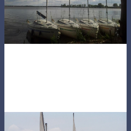
.
W przypadku czarteru jachtu typu OMEGA od 4B (na fali widoczne grzywy) kaucja wynosi obowiązkowo 1500 zł.
Osoba wypożyczająca jacht jest za niego odpowiedzialna cywilnie i materialnie. Nie praktykujemy ściągania Państwa z
jeziora w przypadku braku umiejętności lub zmiany warunków atmosferycznych. Nie mamy ani sił ani środków na takie
manewry. Jacht na koniec dnia należy zwrócić w porcie jego odebrania.
W przypadku powyższych dylematów należy wzywać WOPR, który za uzgodnioną opłatą przeważnie może pomóc
doholowac jacht do portu.
Kecz gaflowy typu DZ z naszej oferty.