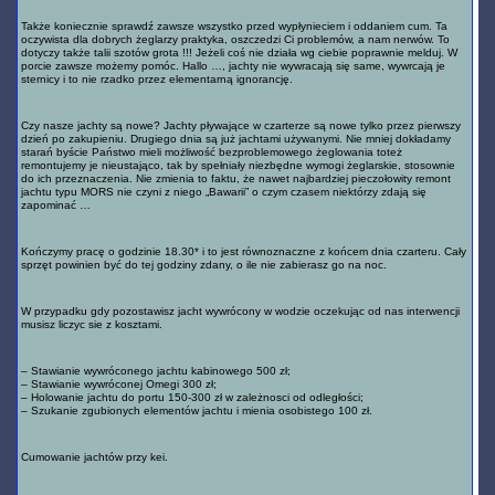
Także koniecznie sprawdź zawsze wszystko przed wypłynieciem i oddaniem cum. Ta
oczywista dla dobrych żeglarzy praktyka, oszczedzi Ci problemów, a nam nerwów. To
dotyczy także talii szotów grota !!! Jeżeli coś nie działa wg ciebie poprawnie melduj. W
porcie zawsze możemy pomóc. Hallo …, jachty nie wywracają się same, wywrcają je
sternicy i to nie rzadko przez elementarną ignorancję.
Czy nasze jachty są nowe? Jachty pływające w czarterze są nowe tylko przez pierwszy
dzień po zakupieniu. Drugiego dnia są już jachtami używanymi. Nie mniej dokładamy
starań byście Państwo mieli możliwość bezproblemowego żeglowania toteż
remontujemy je nieustająco, tak by spełniały niezbędne wymogi żeglarskie, stosownie
do ich przeznaczenia. Nie zmienia to faktu, że nawet najbardziej pieczołowity remont
jachtu typu MORS nie czyni z niego „Bawarii” o czym czasem niektórzy zdają się
zapominać …
Kończymy pracę o godzinie 18.30* i to jest równoznaczne z końcem dnia czarteru. Cały
sprzęt powinien być do tej godziny zdany, o ile nie zabierasz go na noc.
W przypadku gdy pozostawisz jacht wywrócony w wodzie oczekując od nas interwencji
musisz liczyc sie z kosztami.
– Stawianie wywróconego jachtu kabinowego 500 zł;
– Stawianie wywróconej Omegi 300 zł;
– Holowanie jachtu do portu 150-300 zł w zależnosci od odległości;
– Szukanie zgubionych elementów jachtu i mienia osobistego 100 zł.
Cumowanie jachtów przy kei.