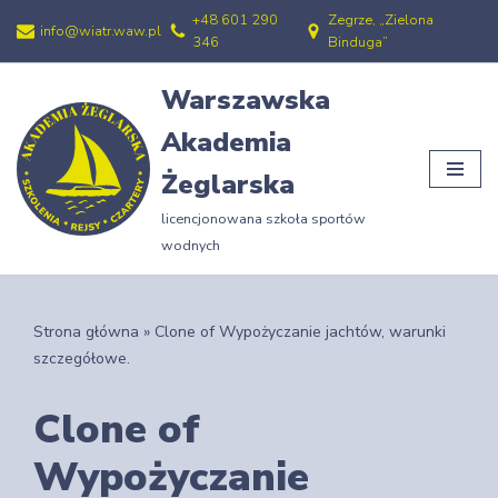
+48 601 290
Zegrze, „Zielona
info@wiatr.waw.pl
346
Binduga”
Przejdź
do
Warszawska
treści
Akademia
Żeglarska
licencjonowana szkoła sportów
wodnych
Strona główna
»
Clone of Wypożyczanie jachtów, warunki
szczegółowe.
Clone of
Wypożyczanie