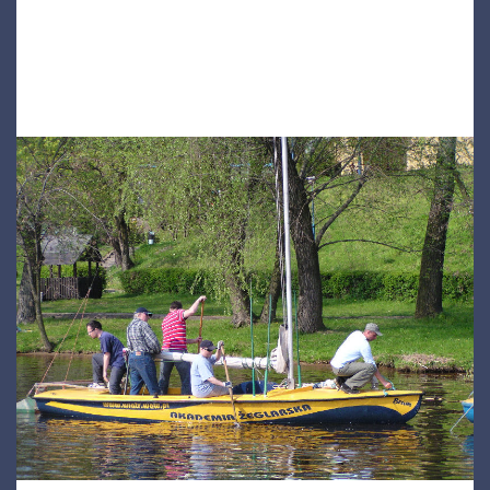
Mówiąc o rezerwacji należy rozumieć jacht + wyposażenie
żeglarskie i ratunkowe. Innych dodatków typu silnik nie trzeba
rezerwować i opłacać z góry. Zawsze można pobrać dodatkowy
sprzęt w chwili odbioru, ew. robiąc dopłatę jeżeli jest
przewidziana.