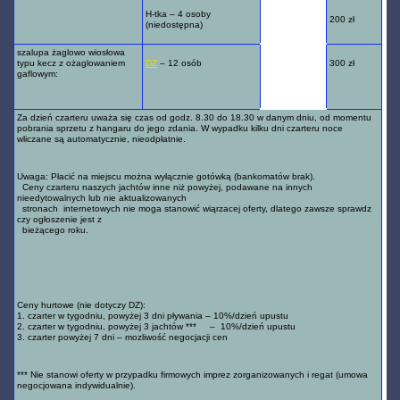
H-tka – 4 osoby
200 zł
250
(niedostępna)
szalupa żaglowo wiosłowa
typu kecz z ożaglowaniem
DZ
– 12 osób
300 zł
gaflowym:
350
Za dzień czarteru uważa się czas od godz. 8.30 do 18.30 w danym dniu, od momentu
pobrania sprzetu z hangaru do jego zdania. W wypadku kilku dni czarteru noce
wliczane są automatycznie, nieodpłatnie.
Uwaga: Płacić na miejscu można wyłącznie gotówką (bankomatów brak).
Ceny czarteru naszych jachtów inne niż powyżej, podawane na innych
nieedytowalnych lub nie aktualizowanych
stronach internetowych nie moga stanowić wiąrzacej oferty, dlatego zawsze sprawdz
czy ogłoszenie jest z
bieżącego roku.
Ceny hurtowe (nie dotyczy DZ):
1. czarter w tygodniu, powyżej 3 dni pływania – 10%/dzień upustu
2. czarter w tygodniu, powyżej 3 jachtów *** – 10%/dzień upustu
3. czarter powyżej 7 dni – mozliwość negocjacji cen
*** Nie stanowi oferty w przypadku firmowych imprez zorganizowanych i regat (umowa
negocjowana indywidualnie).