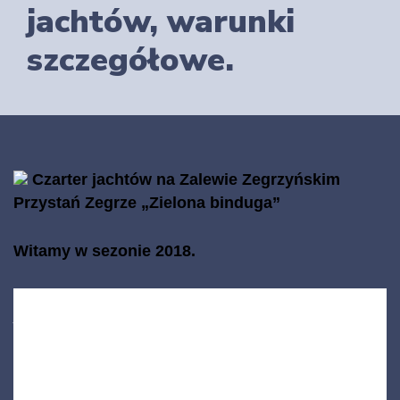
jachtów, warunki
szczegółowe.
Czarter jachtów na Zalewie Zegrzyńskim
Przystań Zegrze „Zielona binduga”
Witamy w sezonie 2018.
Wypożyczalnia startuje z pełną ofertą od dnia 21. kwietnia 2018
jednak już od 8.04 (na telefon) można będzie wypożyczyć
niektóre jachty. Sezon kończymy 22. października jednak do póki
tęgi mróz nie skuje jeziora część naszych jachtów będzie wciąż do
wypożyczenia na telefon. Jeżeli wciąż Ci mało żeglowania
sprawdź czy jacht jest dostępny …