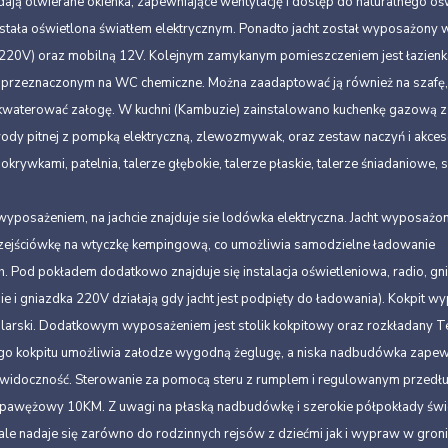
dają otwierane okienka, zapewniające wentylację i dostęp do naturalnego oś
ała oświetlona światłem elektrycznym. Ponadto jacht został wyposażony w 
(220V) oraz mobilną 12V. Kolejnym zamykanym pomieszczeniem jest łazienk
m przeznaczonym na WC chemiczne. Można zaadaptować ją również na szafę,
kwaterować załogę. W kuchni (Kambuzie) zainstalowano kuchenkę gazową
 wody pitnej z pompką elektryczną, zlewozmywak, oraz zestaw naczyń i akce
okrywkami, patelnia, talerze głębokie, talerze płaskie, talerze śniadaniowe, s
posażeniem, na jachcie znajduje sie lodówka elektryczna. Jacht wyposażon
przejściówkę na wtyczkę kempingową, co umożliwia samodzielne ładowanie
. Pod pokładem dodatkowo znajduje się instalacja oświetleniowa, radio, gn
 i gniazdka 220V działają gdy jacht jest podpięty do ładowania). Kokpit 
larski. Dodatkowym wyposażeniem jest stolik kokpitowy oraz rozkładany Te
go kokpitu umożliwia załodze wygodną żeglugę, a niska nadbudówka zapew
 widoczność. Sterowanie za pomocą steru z rumplem i regulowanym przedł
ik pawężowy 10KM. Z uwagi na płaską nadbudówkę i szerokie półpokłady świ
ale nadaje się zarówno do rodzinnych rejsów z dziećmi jak i wypraw w gron