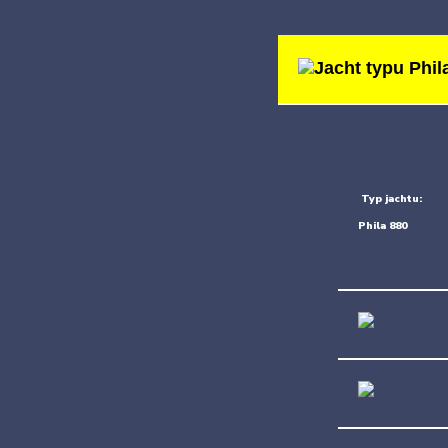
Jacht typu Phil
Typ jachtu:
Phila 880