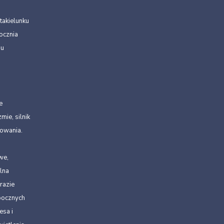
takielunku
ocznia
iu
e
mie, silnik
owania.
we,
lna
razie
bocznych
esa i