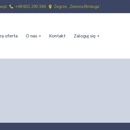
w.pl
+48 601 290 346
Zegrze, „Zielona Binduga”
a oferta
O nas
Kontakt
Zaloguj się