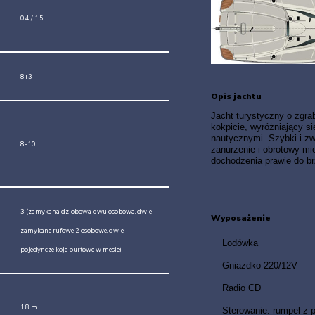
0,4 / 1,5
8+3
Opis jachtu
Jacht turystyczny o zgr
kokpicie, wyróżniający s
nautycznymi. Szybki i zw
8-10
zanurzenie i obrotowy mi
dochodzenia prawie do b
3 (zamykana dziobowa dwu osobowa, dwie
Wyposażenie
zamykane rufowe 2 osobowe, dwie
Lodówka
pojedyncze koje burtowe w mesie)
Gniazdko 220/12V
Radio CD
1.8 m
Sterowanie: rumpel z 