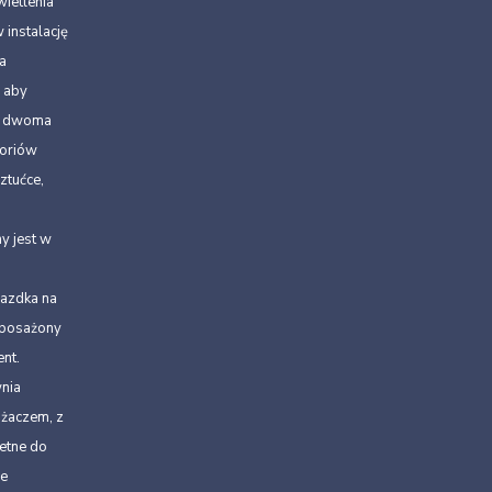
wietlenia
instalację
a
 aby
 z dwoma
soriów
ztućce,
y jest w
iazdka na
wyposażony
nt.
nia
użaczem, z
etne do
ie