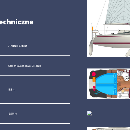
echniczne
Andrzej Skrzat
Stocznia Jachtowa Delphia
8.8 m
2.95 m