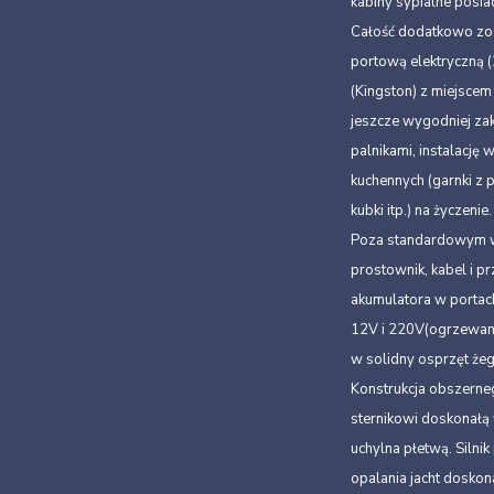
kabiny sypialne posia
Całość dodatkowo zost
portową elektryczną 
(Kingston) z miejsce
jeszcze wygodniej za
palnikami, instalację
kuchennych (garnki z p
kubki itp.) na życzenie.
Poza standardowym wy
prostownik, kabel i 
akumulatora w portach
12V i 220V(ogrzewanie
w solidny osprzęt żeg
Konstrukcja obszerne
sternikowi doskonałą
uchylna płetwą. Siln
opalania jacht doskon