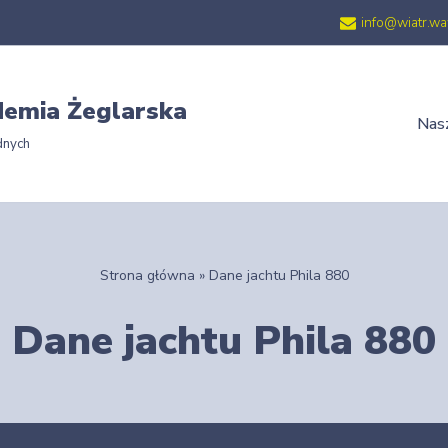
info@wiatr.wa
emia Żeglarska
Nasz
dnych
Strona główna
»
Dane jachtu Phila 880
Dane jachtu Phila 880