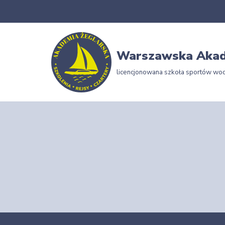
Przejdź
do
Warszawska Akad
treści
licencjonowana szkoła sportów wo