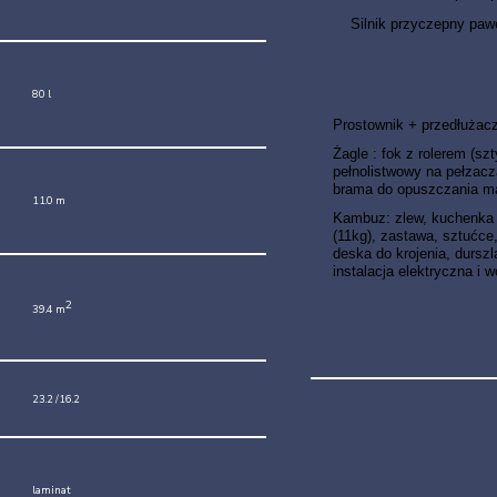
Silnik przyczepny pa
80 l
Prostownik + przedłużacz,
Żagle : fok z rolerem (sz
pełnolistwowy na pełzacz
brama do opuszczania m
11.0 m
Kambuz: zlew, kuchenka 
(11kg), zastawa, sztućce, 
deska do krojenia, durszl
instalacja elektryczna i 
2
39.4 m
23.2 /16.2
laminat