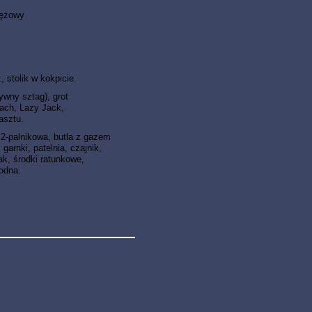
wężowy
 stolik w kokpicie.
tywny sztag), grot
ach, Lazy Jack,
asztu.
2-palnikowa, butla z gazem
garnki, patelnia, czajnik,
ak, środki ratunkowe,
wodna.