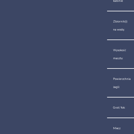
kabinie:
Zbiornik(i)
na wodę:
Wysokość
masztu:
Powierzchnia
żagli:
Grot / fok:
Miecz