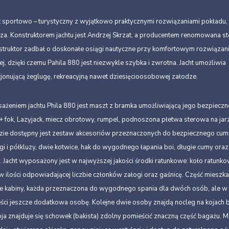
ht sportowo – turystyczny z wyjątkowo praktycznymi rozwiązaniami pokładu, 
a. Konstruktorem jachtu jest Andrzej Skrzat, a producentem renomowana st
nstruktor zadbał o doskonałe osiągi nautyczne przy komfortowym rozwiązan
j, dzięki czemu Pahila 880 jest niezwykle szybka i zwrotna. Jacht umożliwia
cjonującą żeglugę, rekreacyjną nawet dziesięcioosobowej załodze.
niem jachtu Phila 880 jest maszt z bramka umożliwiającą jego bezpieczn
 + fok, Lazyjack, miecz obrotowy, rumpel, podnoszona płetwa sterowa na jarz
zie dostępny jest zestaw akcesoriów przeznaczonych do bezpiecznego cum
agi i półkluzy, dwie kotwice, hak do wygodnego łapania boi, długie cumy oraz
 Jacht wyposażony jest w najwyższej jakości środki ratunkowe: koło ratunko
 ilości odpowiadającej liczbie członków załogi oraz gaśnicę. Część mieszka
e kabiny, każda przeznaczona do wygodnego spania dla dwóch osób, ale w 
ści jeszcze dodatkowa osobę. Kolejne dwie osoby znajdą nocleg na kojach 
ja znajduje się schowek (bakista) zdolny pomieścić znaczną część bagażu. M