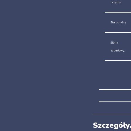
uchylny
Ster uchylny
Silnik
zaburtowy:
Szczegóły