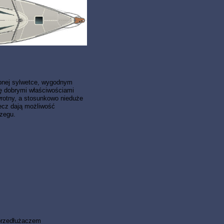
abnej sylwetce, wygodnym
ię dobrymi właściwościami
rotny, a stosunkowo nieduże
ecz dają możliwość
rzegu.
przedłużaczem