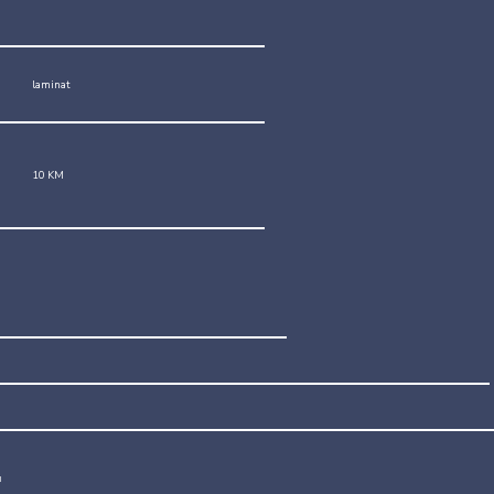
laminat
10 KM
.