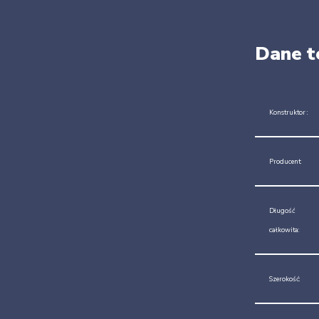
Dane t
Konstruktor :
Producent:
Długość
całkowita:
Szerokość: