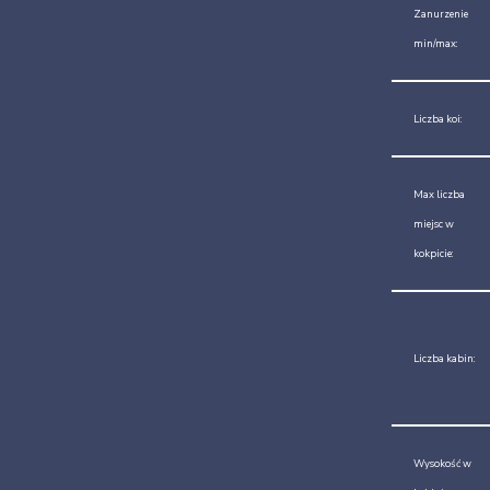
Zanurzenie
min/max:
Liczba koi:
Max liczba
miejsc w
kokpicie:
Liczba kabin:
Wysokość w