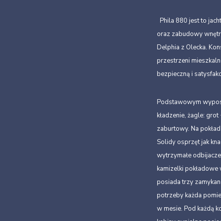
Phila 880 jest to jac
oraz zabudowy wnętrz
Delphia z Olecka. Ko
przestrzeni mieszkalne
bezpieczną i satysfak
Podstawowym wyposaże
kładzenie, żagle: grot
zaburtowy. Na pokład
Solidy osprzęt jak kn
wytrzymałe odbijacze.
kamizelki pokładowe w
posiada trzy zamykan
potrzeby każda pomie
w mesie. Pod każdą ko