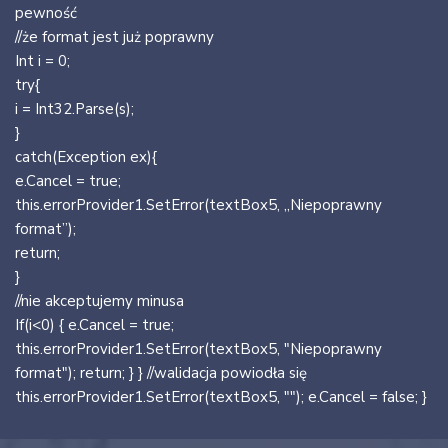
pewność
//że format jest już poprawny
Int i = 0;
try{
i = Int32.Parse(s);
}
catch(Exception ex){
e.Cancel = true;
this.errorProvider1.SetError(textBox5, „Niepoprawny
format”);
return;
}
//nie akceptujemy minusa
If(i<0) { e.Cancel = true;
this.errorProvider1.SetError(textBox5, "Niepoprawny
format"); return; } } //walidacja powiodła się
this.errorProvider1.SetError(textBox5, ""); e.Cancel = false; }