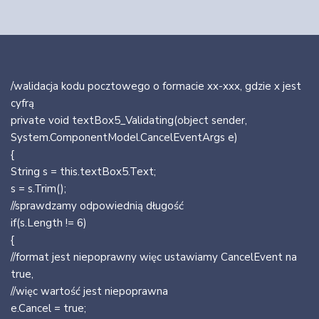
/walidacja kodu pocztowego o formacie xx-xxx, gdzie x jest
cyfrą
private void textBox5_Validating(object sender,
System.ComponentModel.CancelEventArgs e)
{
String s = this.textBox5.Text;
s = s.Trim();
//sprawdzamy odpowiednią długość
if(s.Length != 6)
{
//format jest niepoprawny więc ustawiamy CancelEvent na
true,
//więc wartość jest niepoprawna
e.Cancel = true;