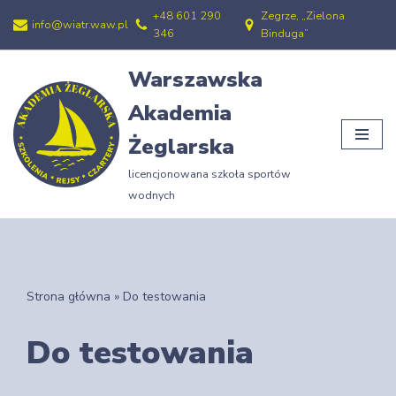
+48 601 290
Zegrze, „Zielona
info@wiatr.waw.pl
346
Binduga”
Przejdź
do
Warszawska
treści
Akademia
Żeglarska
licencjonowana szkoła sportów
wodnych
Strona główna
»
Do testowania
Do testowania