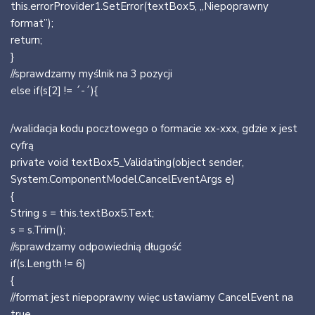
this.errorProvider1.SetError(textBox5, „Niepoprawny
format”);
return;
}
//sprawdzamy myślnik na 3 pozycji
else if(s[2] != ´-´){
/walidacja kodu pocztowego o formacie xx-xxx, gdzie x jest
cyfrą
private void textBox5_Validating(object sender,
System.ComponentModel.CancelEventArgs e)
{
String s = this.textBox5.Text;
s = s.Trim();
//sprawdzamy odpowiednią długość
if(s.Length != 6)
{
//format jest niepoprawny więc ustawiamy CancelEvent na
true,