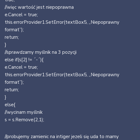
//więc wartość jest niepoprawna
e.Cancel = true;
this.errorProvider1.SetError(textBox5, „Niepoprawny
format”);
return;
}
//sprawdzamy myślnik na 3 pozycji
else if(s[2] != ´-´){
e.Cancel = true;
this.errorProvider1.SetError(textBox5, „Niepoprawny
format”);
return;
}
else{
//wycinam myślnik
s = s.Remove(2,1);
//probujemy zamienic na intiger jezeli się uda to mamy