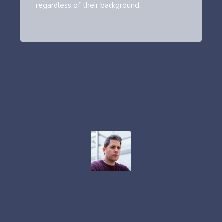
regardless of their background.
„…I recently completed a course at an online coding
courses school, and I am incredibly impressed with the
quality of the instruction and the level of support I
received. The instructors were experienced professionals