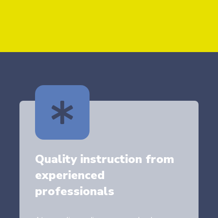
Quality instruction from
experienced
professionals