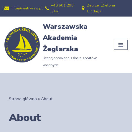
+48 601 290
Zegrze, „Zielona
info@wiatr.waw.pl
346
Binduga”
Przejdź
do
Warszawska
treści
Akademia
Żeglarska
licencjonowana szkoła sportów
wodnych
Strona główna
»
About
About