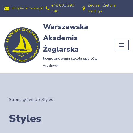
+48 601 290
Zegrze, „Zielona
info@wiatr.waw.pl
346
Binduga”
Przejdź
do
Warszawska
treści
Akademia
Żeglarska
licencjonowana szkoła sportów
wodnych
Strona główna
»
Styles
Styles