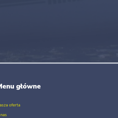
Menu główne
asza oferta
 nas