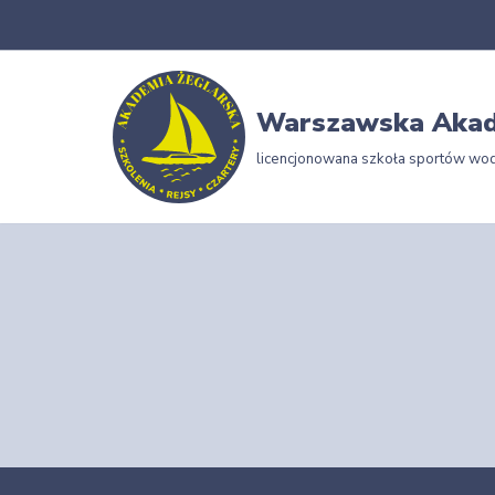
Przejdź
do
Warszawska Akad
treści
licencjonowana szkoła sportów wo