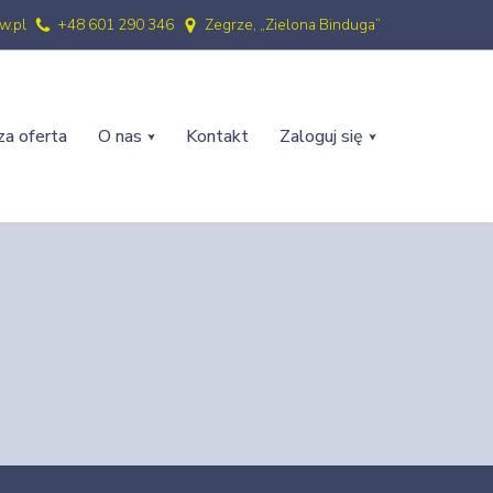
w.pl
+48 601 290 346
Zegrze, „Zielona Binduga”
a oferta
O nas
Kontakt
Zaloguj się