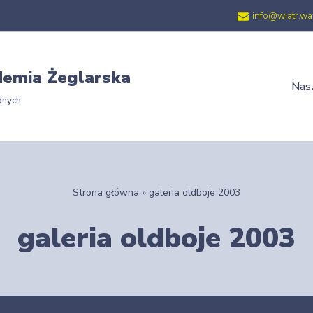
info@wiatr.wa
emia Żeglarska
Nasz
dnych
Strona główna
»
galeria oldboje 2003
galeria oldboje 2003