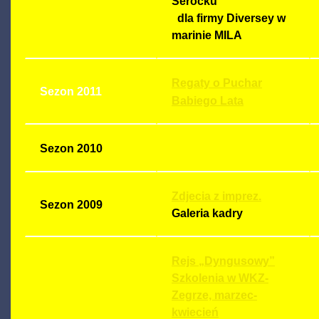
Serocku
dla firmy Diversey w
marinie MILA
Regaty o Puchar
Sezon 2011
Babiego Lata
Sezon 2010
Zdjecia z imprez.
Sezon 2009
Galeria kadry
Rejs „Dyngusowy”
Szkolenia w WKZ-
Zegrze, marzec-
kwiecień