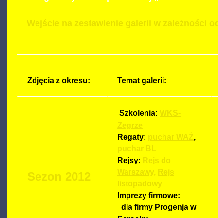
Wejście na zestawienie galerii w zależności o
Zdjęcia z okresu:
Temat galerii:
Szkolenia:
WKS-
Zegrze
Regaty:
puchar WAŻ
,
puchar BL
Rejsy:
Rejs do
Warszawy,
Rejs
Sezon 2012
listopadowy
Imprezy firmowe:
dla firmy Progenja w