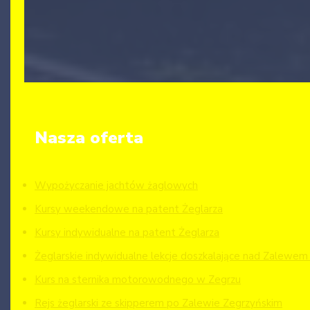
Nasza oferta
Wypożyczanie jachtów żaglowych
Kursy weekendowe na patent Żeglarza
Kursy indywidualne na patent Żeglarza
Żeglarskie indywidualne lekcje doszkalające nad Zalewe
Kurs na sternika motorowodnego w Zegrzu
Rejs żeglarski ze skipperem po Zalewie Zegrzyńskim