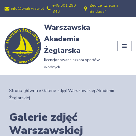
+48 601 290
Zegrze, „Zielona
info@wiatr.waw.pl
346
Binduga”
Przejdź
do
Warszawska
treści
Akademia
Żeglarska
licencjonowana szkoła sportów
wodnych
Strona główna
»
Galerie zdjęć Warszawskiej Akademii
Żeglarskiej
Galerie zdjęć
Warszawskiej