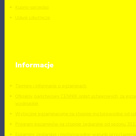
Kupno-sprzedaż
Usługi szkutnicze
Informacje
Terminy i informacje o egzaminach.
Oficjalny, państwowy CENNIK opłat ustawowych, za egzam
wodniackie
Wytyczne egzaminacyjne na stopnie motorowodne od ro
Program egzaminów na stopnie żeglarskie od sezonu 201
Egzaminy żeglarskie i motorowodne-warunki przystąpieni