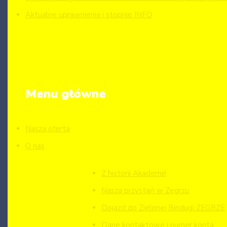
Aktualne uprawnienia i stopnie INFO
Menu główne
Nasza oferta
O nas
Z historii Akademii!
Nasza przystań w Zegrzu
Dojazd do Zielonej Bindugi ZEGRZE
Dane kontaktowe i numer konta.