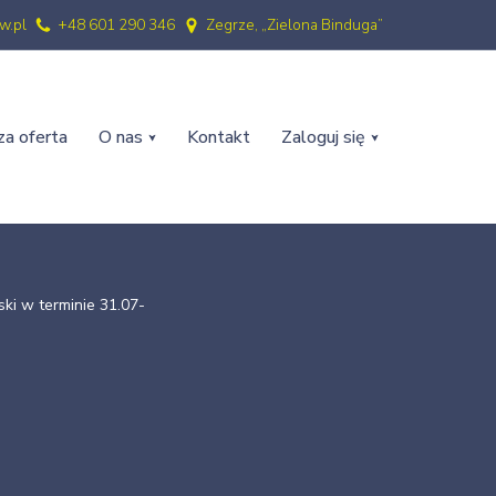
w.pl
+48 601 290 346
Zegrze, „Zielona Binduga”
a oferta
O nas
Kontakt
Zaloguj się
ki w terminie 31.07-