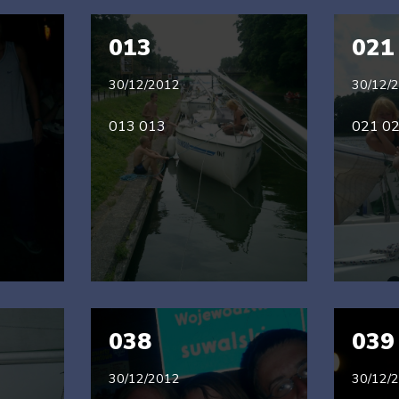
013
021
30/12/2012
30/12/
013 013
021 0
038
039
30/12/2012
30/12/