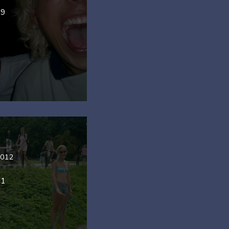
39
2012
11