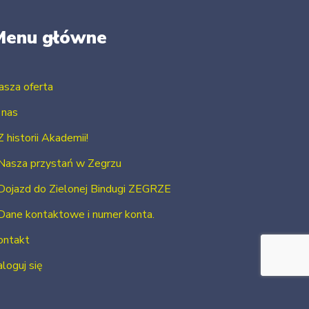
Menu główne
asza oferta
 nas
Z historii Akademii!
Nasza przystań w Zegrzu
Dojazd do Zielonej Bindugi ZEGRZE
Dane kontaktowe i numer konta.
ontakt
loguj się
Zarejestruj się