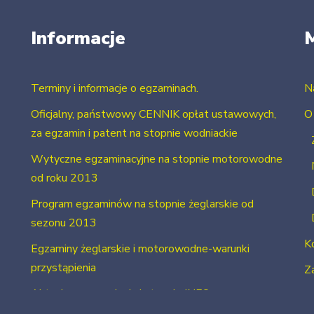
Informacje
Terminy i informacje o egzaminach.
N
Oficjalny, państwowy CENNIK opłat ustawowych,
O
za egzamin i patent na stopnie wodniackie
Wytyczne egzaminacyjne na stopnie motorowodne
od roku 2013
Program egzaminów na stopnie żeglarskie od
sezonu 2013
K
Egzaminy żeglarskie i motorowodne-warunki
przystąpienia
Za
Aktualne uprawnienia i stopnie INFO