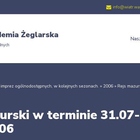
info@wiatr.wa
emia Żeglarska
Nasz
dnych
 imprez ogólnodostępnych, w kolejnych sezonach.
»
2006
»
Rejs mazurs
urski w terminie 31.07-
006