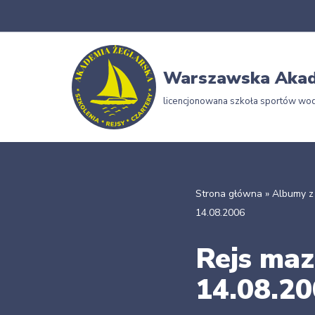
Przejdź
do
Warszawska Akad
treści
licencjonowana szkoła sportów wo
Strona główna
»
Albumy z
14.08.2006
Rejs maz
14.08.2