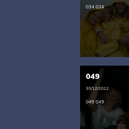
034 034
049
30/12/2012
049 049