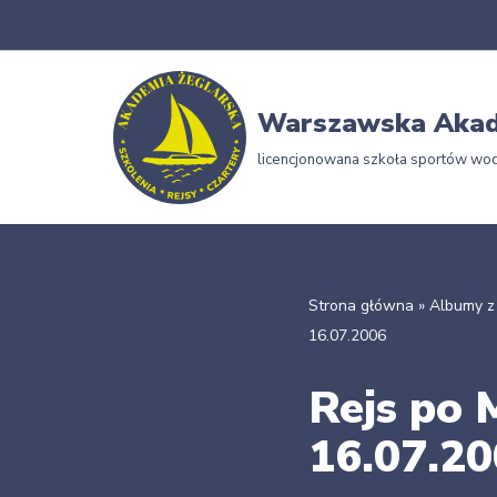
Przejdź
do
Warszawska Akad
treści
licencjonowana szkoła sportów wo
Strona główna
»
Albumy z
16.07.2006
Rejs po 
16.07.2