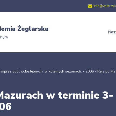
info@wiatr.wa
emia Żeglarska
Nasz
dnych
 imprez ogólnodostępnych, w kolejnych sezonach.
»
2006
»
Rejs po Ma
Mazurach w terminie 3-
006