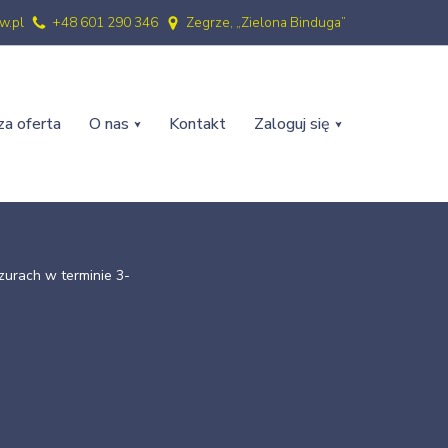
w.pl
+48 601 290 346
Zegrze, „Zielona Binduga”
a oferta
O nas
Kontakt
Zaloguj się
zurach w terminie 3-