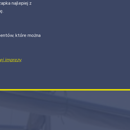
apka najlepiej z
ę.
umentów, które można
tej imprezy
.