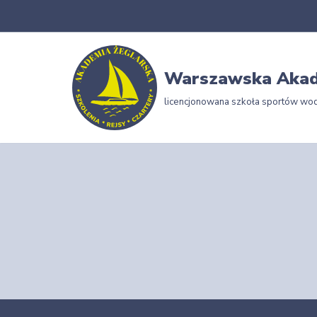
Przejdź
do
Warszawska Akad
treści
licencjonowana szkoła sportów wo