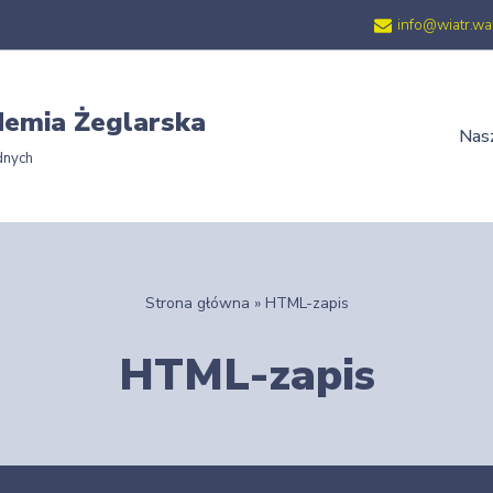
info@wiatr.wa
emia Żeglarska
Nasz
dnych
Strona główna
»
HTML-zapis
HTML-zapis