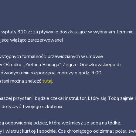
wpłaty 910 zł za pływanie doszkalające w wybranym terminie.
ejsce wiążąco zarezerwowane!
stępnych formalności przewidzianych w umowie.
 Ośrodku: „Zielona Binduga”-Zegrze, Groszkowskiego dz.
ówionym dniu rozpoczęcia imprezy o godz. 9.00.
stani można znaleźć
tutaj
.
szej przystani będzie czekał instruktor, który się Tobą zajmie 
ą dotyczyć Twojego szkolenia.
obą odpowiednią odzież, którą weźmiesz ze sobą na łódkę.
i wiatru : kurtkę i spodnie. Coś chroniącego od zimna : polar, swe