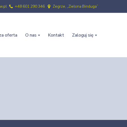
w.pl
+48 601 290 346
Zegrze, „Zielona Binduga”
a oferta
O nas
Kontakt
Zaloguj się