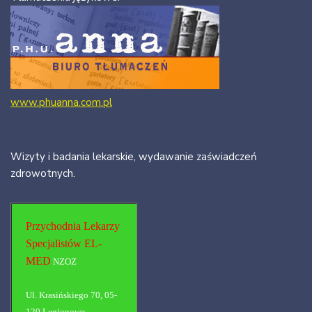
www.phuanna.com.pl
Wizyty i badania lekarskie, wydawanie zaświadczeń
zdrowotnych.
Przychodnia Lekarzy
Specjalistów EL-
MED
NZOZ
Ul. Krasińskiego 70, 05-
120 Legionowo