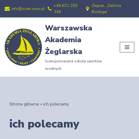
+48 601 290
Zegrze, „Zielona
info@wiatr.waw.pl
346
Binduga”
Przejdź
do
Warszawska
treści
Akademia
Żeglarska
licencjonowana szkoła sportów
wodnych
Strona główna
»
ich polecamy
ich polecamy