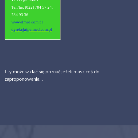
Tel./fax (022) 784 57 24,
784 93 36
www.elmed.com.pl
dyrekcja@elmed.com.pl
I ty możesz dać się poznać jeżeli masz coś do
zaproponowania…