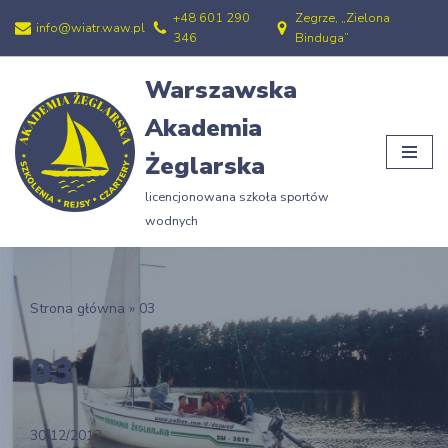
+48 601 290
Zegrze, „Zielona
info@wiatr.waw.pl
346
Binduga”
Przejdź
do
Warszawska
treści
Akademia
Żeglarska
licencjonowana szkoła sportów
wodnych
Strona główna
»
03
03
30/12/2012