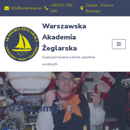
+48 601 290
Zegrze, „Zielona
info@wiatr.waw.pl
346
Binduga”
Przejdź
do
Warszawska
treści
Akademia
Żeglarska
licencjonowana szkoła sportów
wodnych
Strona główna
»
0381_img
0381_img
29/12/2012