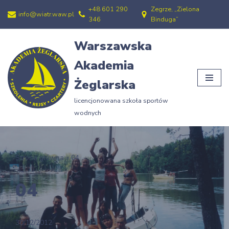
+48 601 290
Zegrze, „Zielona
info@wiatr.waw.pl
346
Binduga”
Przejdź
do
Warszawska
treści
Akademia
Żeglarska
licencjonowana szkoła sportów
wodnych
Strona główna
»
04
04
30/12/2012