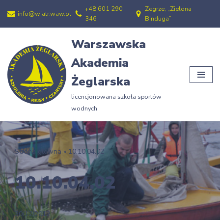
+48 601 290
Zegrze, „Zielona
info@wiatr.waw.pl
346
Binduga”
Przejdź
do
Warszawska
treści
Akademia
Żeglarska
licencjonowana szkoła sportów
wodnych
Strona główna
»
10.10.04.02
10.10.04.02
30/12/2012