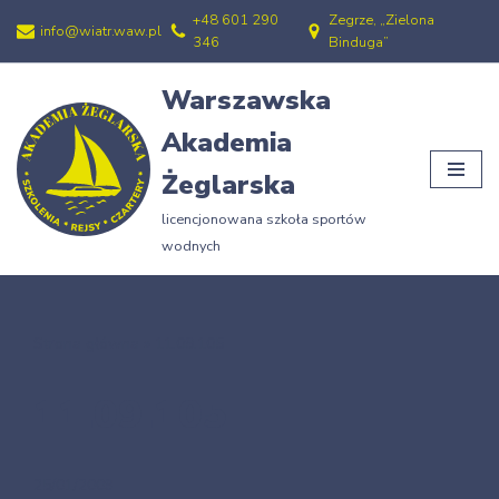
+48 601 290
Zegrze, „Zielona
info@wiatr.waw.pl
346
Binduga”
Przejdź
do
Warszawska
treści
Akademia
Żeglarska
licencjonowana szkoła sportów
wodnych
Strona główna
»
11.09.105
11.09.105
25/01/2009