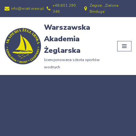
+48 601 290
Zegrze, „Zielona
info@wiatr.waw.pl
346
Binduga”
Przejdź
do
Warszawska
treści
Akademia
Żeglarska
licencjonowana szkoła sportów
wodnych
Strona główna
»
11.09.112
11.09.112
25/01/2009