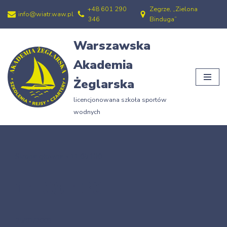
+48 601 290
Zegrze, „Zielona
info@wiatr.waw.pl
346
Binduga”
Przejdź
do
Warszawska
treści
Akademia
Żeglarska
licencjonowana szkoła sportów
wodnych
Strona główna
»
11.09.130
11.09.130
25/01/2009