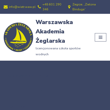
+48 601 290
Zegrze, „Zielona
info@wiatr.waw.pl
346
Binduga”
Przejdź
do
Warszawska
treści
Akademia
Żeglarska
licencjonowana szkoła sportów
wodnych
Strona główna
»
11.09.160
11.09.160
25/01/2009