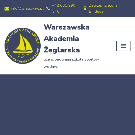
+48 601 290
Zegrze, „Zielona
info@wiatr.waw.pl
346
Binduga”
Przejdź
do
Warszawska
treści
Akademia
Żeglarska
licencjonowana szkoła sportów
wodnych
Strona główna
»
11.09.66
11.09.66
25/01/2009