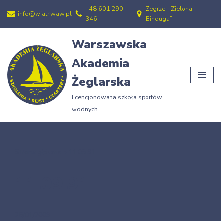
+48 601 290
Zegrze, „Zielona
info@wiatr.waw.pl
346
Binduga”
Przejdź
do
Warszawska
treści
Akademia
Żeglarska
licencjonowana szkoła sportów
wodnych
Strona główna
»
11.09.91
11.09.91
25/01/2009