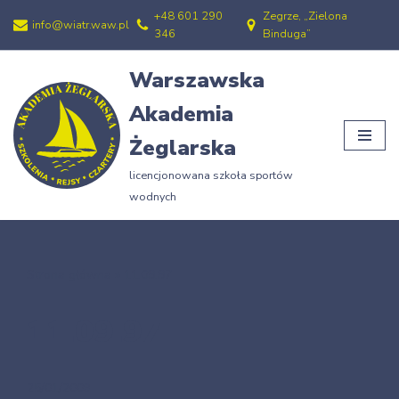
+48 601 290
Zegrze, „Zielona
info@wiatr.waw.pl
346
Binduga”
Przejdź
do
Warszawska
treści
Akademia
Żeglarska
licencjonowana szkoła sportów
wodnych
Strona główna
»
11.09.97
11.09.97
25/01/2009