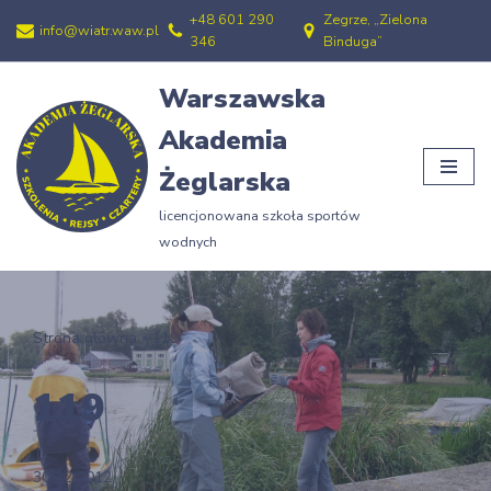
+48 601 290
Zegrze, „Zielona
info@wiatr.waw.pl
346
Binduga”
Przejdź
do
Warszawska
treści
Akademia
Żeglarska
licencjonowana szkoła sportów
wodnych
Strona główna
»
119
119
30/12/2012