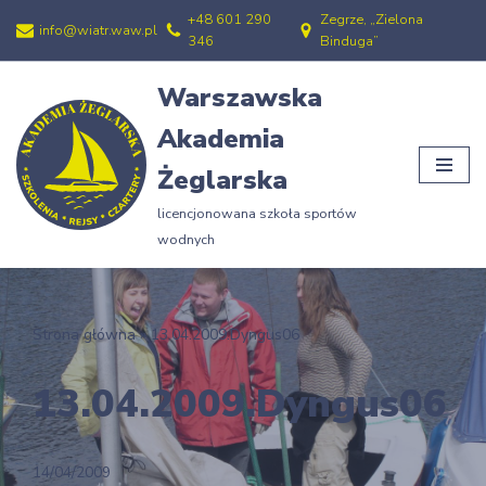
+48 601 290
Zegrze, „Zielona
info@wiatr.waw.pl
346
Binduga”
Przejdź
do
Warszawska
treści
Akademia
Żeglarska
licencjonowana szkoła sportów
wodnych
Strona główna
»
13.04.2009.Dyngus06
13.04.2009.Dyngus06
14/04/2009