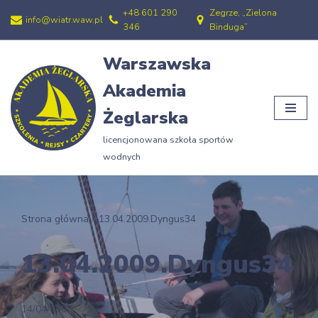
+48 601 290
Zegrze, „Zielona
info@wiatr.waw.pl
346
Binduga”
Przejdź
do
Warszawska
treści
Akademia
Żeglarska
licencjonowana szkoła sportów
wodnych
Strona główna
»
13.04.2009.Dyngus34
13.04.2009.Dyngus34
14/04/2009