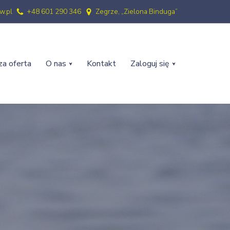
w.pl
+48 601 290 346
Zegrze, „Zielona Binduga”
a oferta
O nas
Kontakt
Zaloguj się