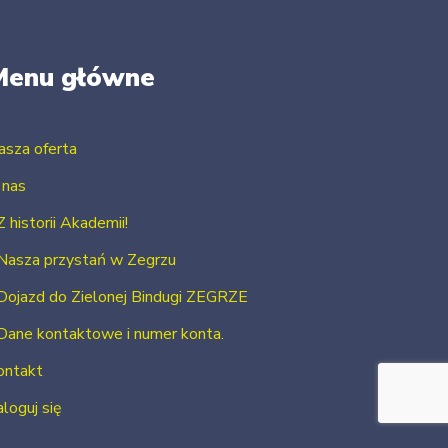
Menu główne
asza oferta
 nas
Z historii Akademii!
Nasza przystań w Zegrzu
Dojazd do Zielonej Bindugi ZEGRZE
Dane kontaktowe i numer konta.
ontakt
loguj się
Zarejestruj się