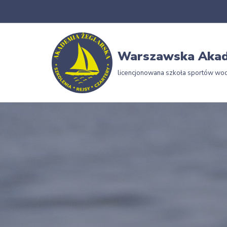
Przejdź
do
Warszawska Akad
treści
licencjonowana szkoła sportów wo