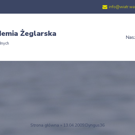
info@wiatr.wa
emia Żeglarska
Nasz
dnych
Strona główna
»
13.04.2009.Dyngus36