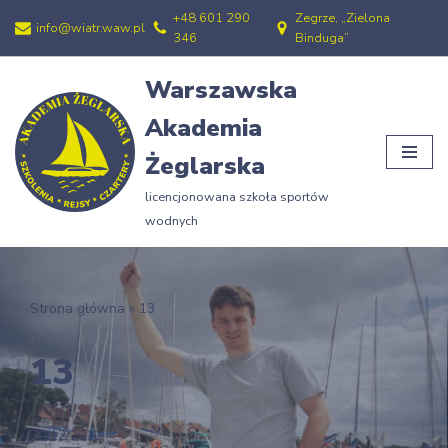
+48 601 290
Zegrze, „Zielona
info@wiatr.waw.pl
346
Binduga”
Przejdź
do
Warszawska
treści
Akademia
Żeglarska
licencjonowana szkoła sportów
wodnych
Strona główna
»
13
13
30/12/2012