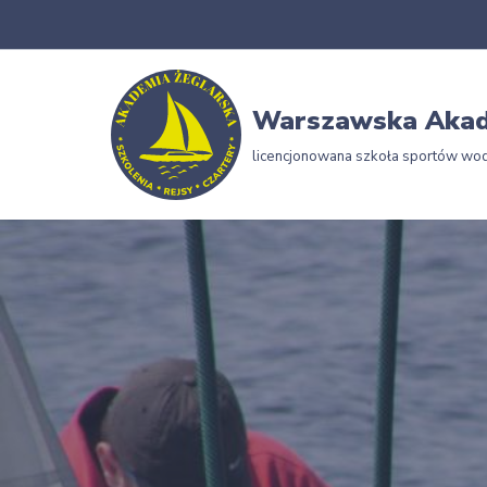
Przejdź
do
Warszawska Akad
treści
licencjonowana szkoła sportów wo