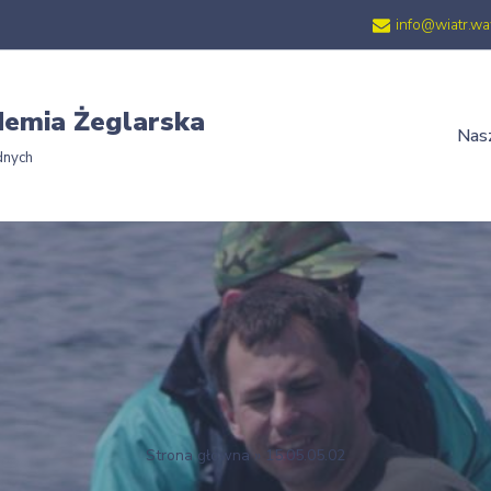
info@wiatr.wa
emia Żeglarska
Nasz
dnych
Strona główna
»
15.05.05.02