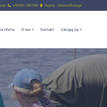
w.pl
+48 601 290 346
Zegrze, „Zielona Binduga”
a oferta
O nas
Kontakt
Zaloguj się