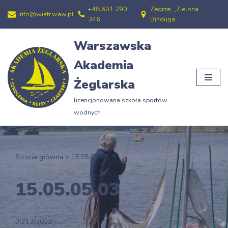
+48 601 290
Zegrze, „Zielona
info@wiatr.waw.pl
346
Binduga”
Przejdź
do
Warszawska
treści
Akademia
Żeglarska
licencjonowana szkoła sportów
wodnych
Strona główna
»
15.05.05.03
15.05.05.03
30/12/2012