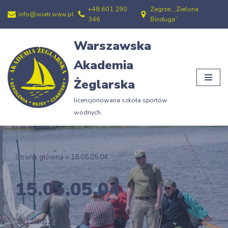
+48 601 290
Zegrze, „Zielona
info@wiatr.waw.pl
346
Binduga”
Przejdź
do
Warszawska
treści
Akademia
Żeglarska
licencjonowana szkoła sportów
wodnych
Strona główna
»
15.05.05.04
15.05.05.04
30/12/2012