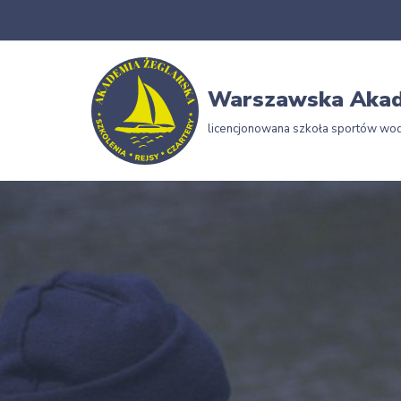
Przejdź
do
Warszawska Akad
treści
licencjonowana szkoła sportów wo