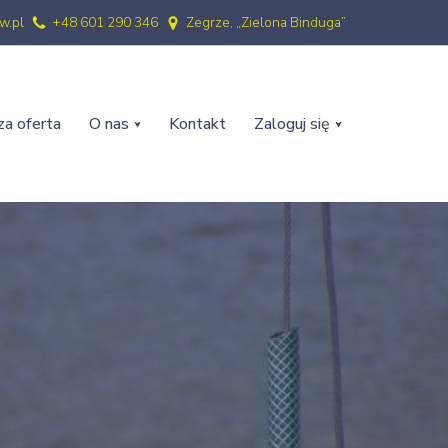
w.pl
+48 601 290 346
Zegrze, „Zielona Binduga”
a oferta
O nas
Kontakt
Zaloguj się