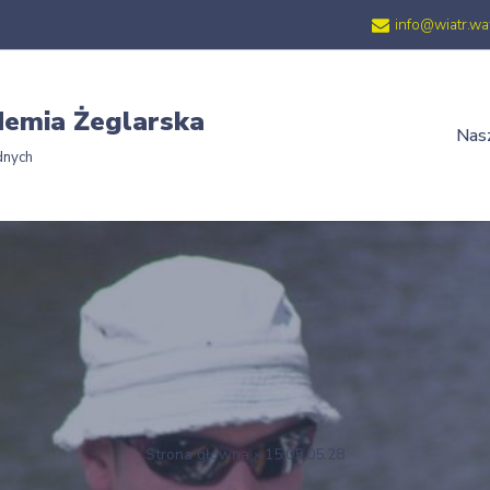
info@wiatr.wa
emia Żeglarska
Nasz
dnych
Strona główna
»
15.05.05.28