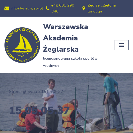
+48 601 290
Zegrze, „Zielona
info@wiatr.waw.pl
346
Binduga”
Przejdź
do
Warszawska
treści
Akademia
Żeglarska
licencjonowana szkoła sportów
wodnych
Strona główna
»
15.05.05.37
15.05.05.37
30/12/2012