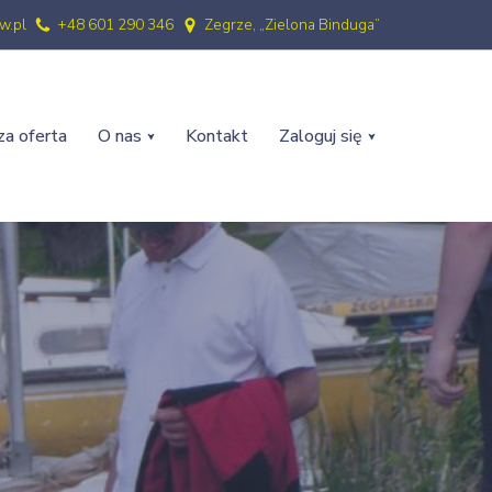
w.pl
+48 601 290 346
Zegrze, „Zielona Binduga”
a oferta
O nas
Kontakt
Zaloguj się