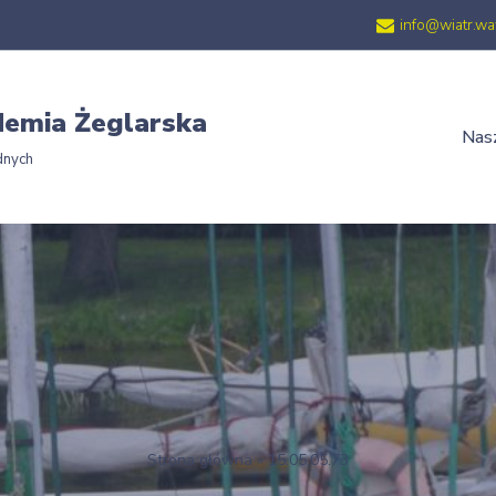
info@wiatr.wa
emia Żeglarska
Nasz
dnych
Strona główna
»
15.05.05.73