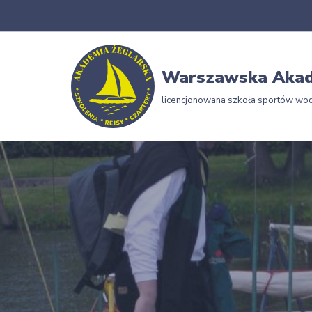
Przejdź
do
Warszawska Akad
treści
licencjonowana szkoła sportów wo