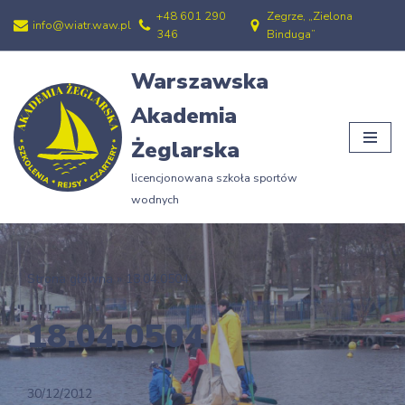
+48 601 290
Zegrze, „Zielona
info@wiatr.waw.pl
346
Binduga”
Przejdź
do
Warszawska
treści
Akademia
Żeglarska
licencjonowana szkoła sportów
wodnych
Strona główna
»
18.04.0504
18.04.0504
30/12/2012