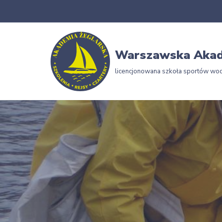
Przejdź
do
Warszawska Akad
treści
licencjonowana szkoła sportów wo