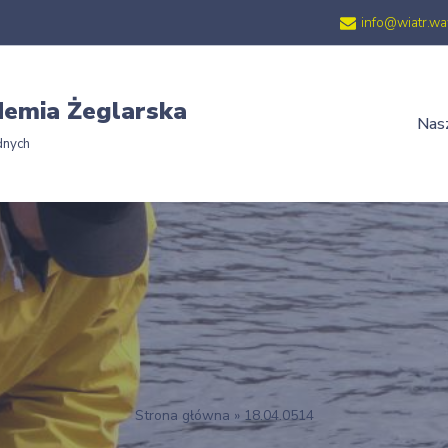
info@wiatr.wa
emia Żeglarska
Nasz
dnych
Strona główna
»
18.04.0514