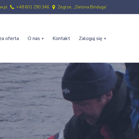
w.pl
+48 601 290 346
Zegrze, „Zielona Binduga”
a oferta
O nas
Kontakt
Zaloguj się