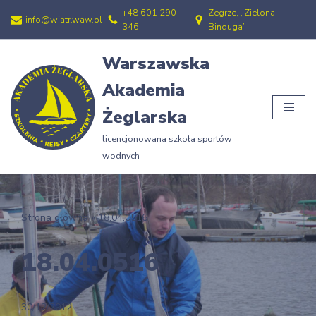
+48 601 290
Zegrze, „Zielona
info@wiatr.waw.pl
346
Binduga”
Przejdź
do
Warszawska
treści
Akademia
Żeglarska
licencjonowana szkoła sportów
wodnych
Strona główna
»
18.04.0516
18.04.0516
30/12/2012