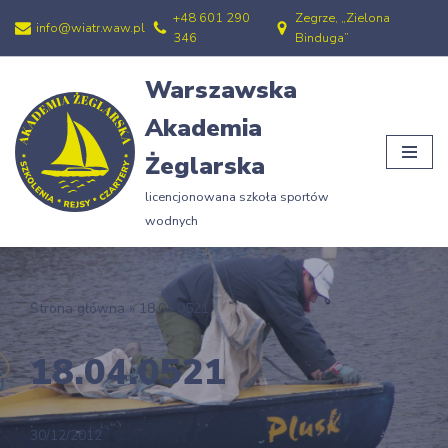
+48 601 290
Zegrze, „Zielona
info@wiatr.waw.pl
346
Binduga”
Przejdź
do
Warszawska
treści
Akademia
Żeglarska
licencjonowana szkoła sportów
wodnych
Strona główna
»
18.04.0521
18.04.0521
30/12/2012