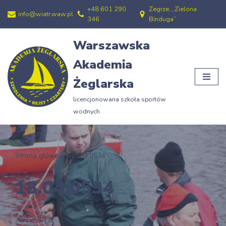
+48 601 290
Zegrze, „Zielona
info@wiatr.waw.pl
346
Binduga”
Przejdź
do
Warszawska
treści
Akademia
Żeglarska
licencjonowana szkoła sportów
wodnych
Strona główna
»
18.04.0534
18.04.0534
30/12/2012