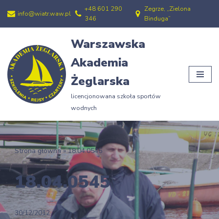
+48 601 290
Zegrze, „Zielona
info@wiatr.waw.pl
346
Binduga”
Przejdź
do
Warszawska
treści
Akademia
Żeglarska
licencjonowana szkoła sportów
wodnych
Strona główna
»
18.04.0545
18.04.0545
30/12/2012