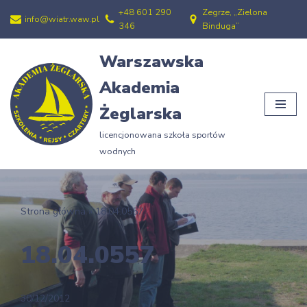
+48 601 290
Zegrze, „Zielona
info@wiatr.waw.pl
346
Binduga”
Przejdź
do
Warszawska
treści
Akademia
Żeglarska
licencjonowana szkoła sportów
wodnych
Strona główna
»
18.04.0557
18.04.0557
30/12/2012