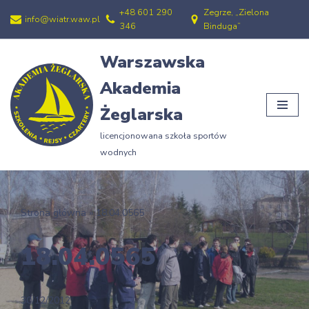
+48 601 290
Zegrze, „Zielona
info@wiatr.waw.pl
346
Binduga”
Przejdź
do
Warszawska
treści
Akademia
Żeglarska
licencjonowana szkoła sportów
wodnych
Strona główna
»
18.04.0565
18.04.0565
30/12/2012