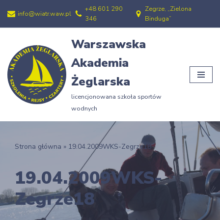
+48 601 290
Zegrze, „Zielona
info@wiatr.waw.pl
346
Binduga”
Przejdź
do
Warszawska
treści
Akademia
Żeglarska
licencjonowana szkoła sportów
wodnych
Strona główna
»
19.04.2009WKS-Zegrze18
19.04.2009WKS-
Zegrze18