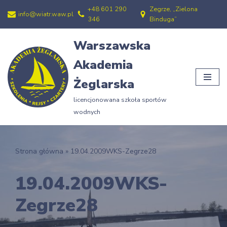
+48 601 290
Zegrze, „Zielona
info@wiatr.waw.pl
346
Binduga”
Przejdź
do
Warszawska
treści
Akademia
Żeglarska
licencjonowana szkoła sportów
wodnych
Strona główna
»
19.04.2009WKS-Zegrze28
19.04.2009WKS-
Zegrze28