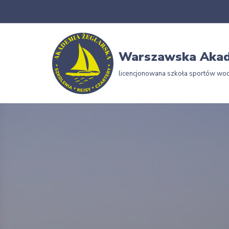
Przejdź
do
Warszawska Akad
treści
licencjonowana szkoła sportów wo