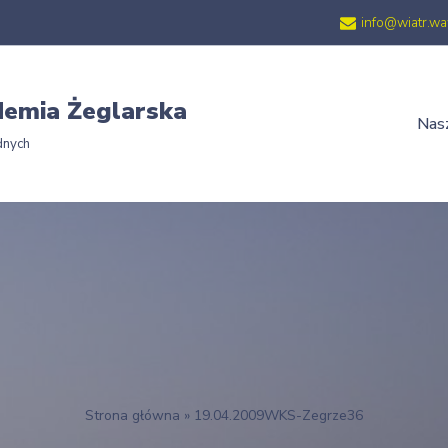
info@wiatr.wa
emia Żeglarska
Nasz
dnych
Strona główna
»
19.04.2009WKS-Zegrze36