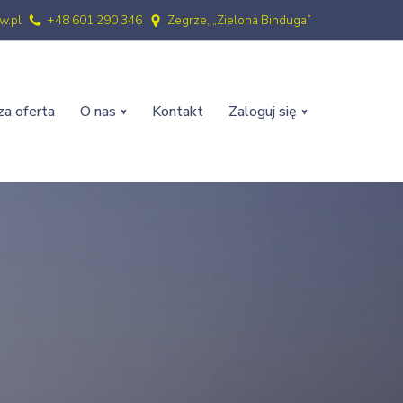
w.pl
+48 601 290 346
Zegrze, „Zielona Binduga”
a oferta
O nas
Kontakt
Zaloguj się