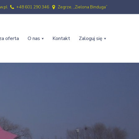
w.pl
+48 601 290 346
Zegrze, „Zielona Binduga”
a oferta
O nas
Kontakt
Zaloguj się