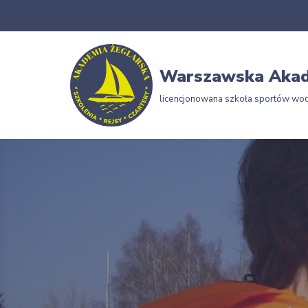
Przejdź
do
Warszawska Akad
treści
licencjonowana szkoła sportów wo