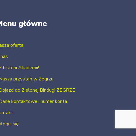
Menu główne
asza oferta
 nas
Z historii Akademii!
Nasza przystań w Zegrzu
Dojazd do Zielonej Bindugi ZEGRZE
Dane kontaktowe i numer konta.
ontakt
loguj się
Zarejestruj się