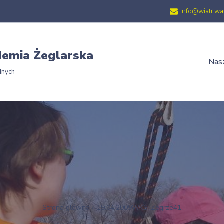
info@wiatr.wa
emia Żeglarska
Nasz
dnych
Strona główna
»
19.04.2009WKS-Zegrze41