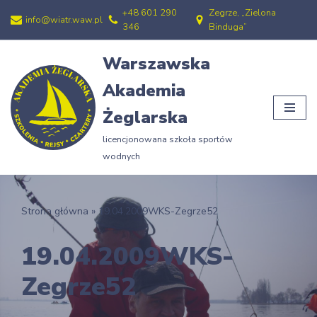
+48 601 290
Zegrze, „Zielona
info@wiatr.waw.pl
346
Binduga”
Przejdź
do
Warszawska
treści
Akademia
Żeglarska
licencjonowana szkoła sportów
wodnych
Strona główna
»
19.04.2009WKS-Zegrze52
19.04.2009WKS-
Zegrze52