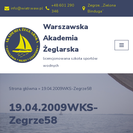
+48 601 290
Zegrze, „Zielona
info@wiatr.waw.pl
346
Binduga”
Przejdź
do
Warszawska
treści
Akademia
Żeglarska
licencjonowana szkoła sportów
wodnych
Strona główna
»
19.04.2009WKS-Zegrze58
19.04.2009WKS-
Zegrze58