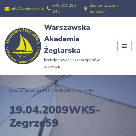
+48 601 290
Zegrze, „Zielona
info@wiatr.waw.pl
346
Binduga”
Przejdź
do
Warszawska
treści
Akademia
Żeglarska
licencjonowana szkoła sportów
wodnych
Strona główna
»
19.04.2009WKS-Zegrze59
19.04.2009WKS-
Zegrze59